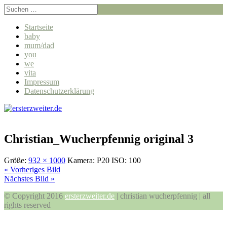
Startseite
baby
mum/dad
you
we
vita
Impressum
Datenschutzerklärung
Christian_Wucherpfennig original 3
Größe:
932 × 1000
Kamera:
P20
ISO:
100
« Vorheriges Bild
Nächstes Bild »
© Copyright 2016
ersterzweiter.de
| christian wucherpfennig | all
rights reserved