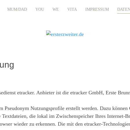
MUM/DAD
YOU
WE
VITA
IMPRESSUM
DATE
rung
edienst etracker. Anbieter ist die etracker GmbH, Erste Br
m Pseudonym Nutzungsprofile erstellt werden. Dazu können C
e Textdateien, die lokal im Zwischenspeicher Ihres Internet-
rowser wieder zu erkennen. Die mit den etracker-Technologi