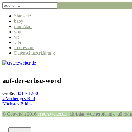
Startseite
baby
mum/dad
you
we
vita
Impressum
Datenschutzerklärung
auf-der-erbse-word
Größe:
801 × 1200
« Vorheriges Bild
Nächstes Bild »
© Copyright 2016
ersterzweiter.de
| christian wucherpfennig | all righ